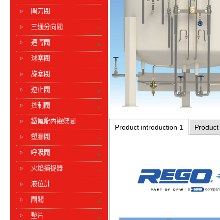
閘刀閥
三通分向閥
迴轉閥
球塞閥
旋塞閥
逆止閥
控制閥
鐵氟龍內襯蝶閥
Product introduction 1
Product 
塑膠閥
呼吸閥
火焰捕捉器
液位計
閘閥
墊片