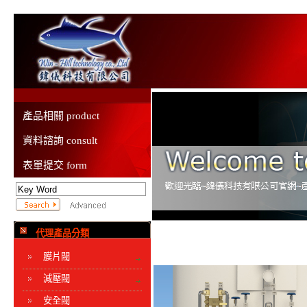
產品相關 product
資料諮詢 consult
表單提交 form
代理產品分類
膜片閥
減壓閥
安全閥