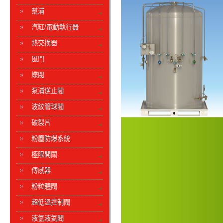
幫浦
汽缸/電動執行器
熱交換器
風門
蝶閥
泵浦逆止閥
波紋管球閥
破裂片
粉塵防爆系統
極限開關
傳感器
粉粒體閥
超低溫控制閥
液氫液氦閥