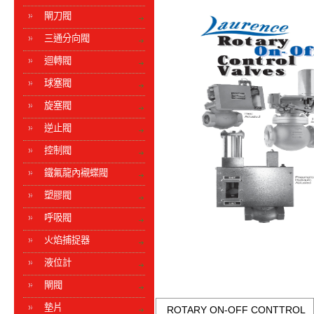
閘刀閥
三通分向閥
迴轉閥
球塞閥
旋塞閥
逆止閥
控制閥
鐵氟龍內襯蝶閥
塑膠閥
呼吸閥
火焰捕捉器
液位計
閘閥
墊片
ROTARY ON-OFF CONTTROL