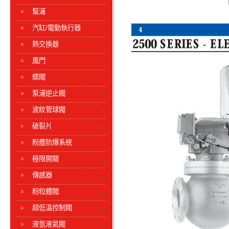
幫浦
汽缸/電動執行器
熱交換器
風門
蝶閥
泵浦逆止閥
波紋管球閥
破裂片
粉塵防爆系統
極限開關
傳感器
粉粒體閥
超低溫控制閥
液氫液氦閥