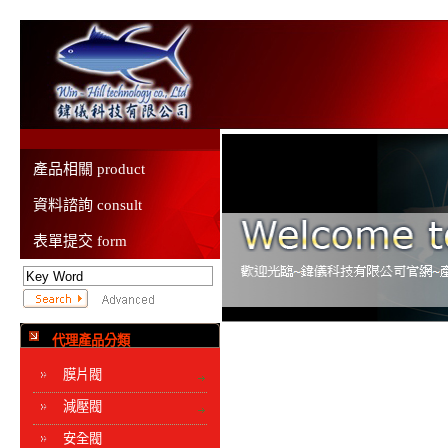
產品相關 product
資料諮詢 consult
表單提交 form
代理產品分類
膜片閥
減壓閥
安全閥