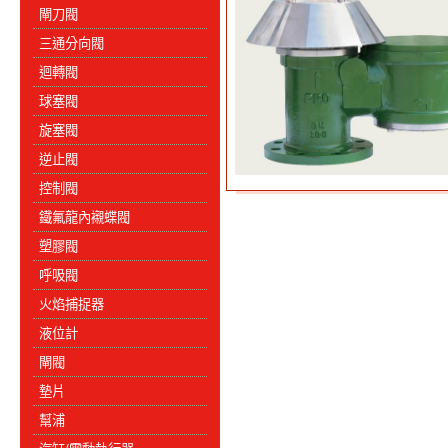
閘刀閥
三通分向閥
迴轉閥
球塞閥
旋塞閥
逆止閥
控制閥
鐵氟龍內襯蝶閥
塑膠閥
呼吸閥
火焰捕捉器
液位計
閘閥
墊片
幫浦