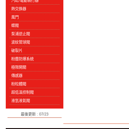
汽缸/電動執行器
熱交換器
風門
蝶閥
泵浦逆止閥
波紋管球閥
破裂片
粉塵防爆系統
極限開關
傳感器
粉粒體閥
超低溫控制閥
液氫液氦閥
最後更新 : 07/23