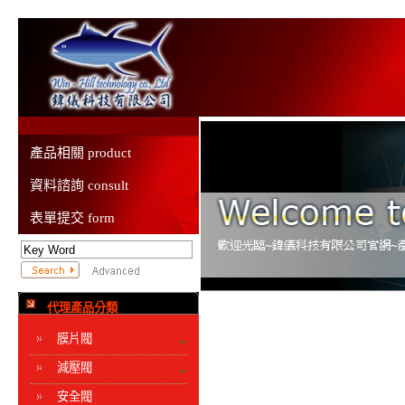
產品相關 product
資料諮詢 consult
表單提交 form
代理產品分類
膜片閥
減壓閥
安全閥