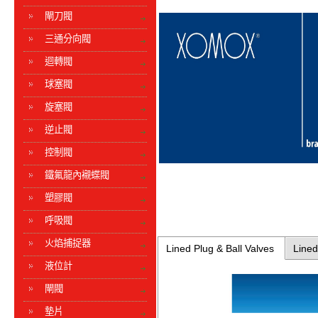
閘刀閥
三通分向閥
迴轉閥
球塞閥
旋塞閥
逆止閥
控制閥
鐵氟龍內襯蝶閥
塑膠閥
呼吸閥
火焰捕捉器
Lined Plug & Ball Valves
Lined
液位計
閘閥
墊片