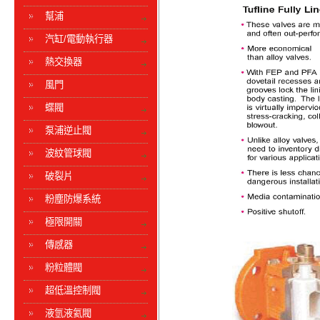
幫浦
汽缸/電動執行器
熱交換器
風門
蝶閥
泵浦逆止閥
波紋管球閥
破裂片
粉塵防爆系統
極限開關
傳感器
粉粒體閥
超低溫控制閥
液氫液氦閥