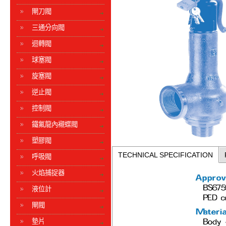
閘刀閥
三通分向閥
迴轉閥
球塞閥
旋塞閥
逆止閥
控制閥
鐵氟龍內襯蝶閥
塑膠閥
TECHNICAL SPECIFICATION
呼吸閥
火焰捕捉器
液位計
閘閥
墊片