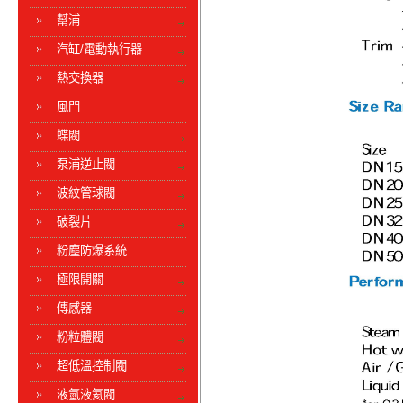
幫浦
汽缸/電動執行器
熱交換器
風門
蝶閥
泵浦逆止閥
波紋管球閥
破裂片
粉塵防爆系統
極限開關
傳感器
粉粒體閥
超低溫控制閥
液氫液氦閥