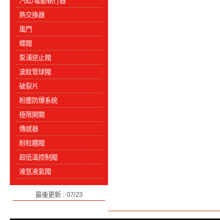
汽缸/電動執行器
熱交換器
風門
蝶閥
泵浦逆止閥
波紋管球閥
破裂片
粉塵防爆系統
極限開關
傳感器
粉粒體閥
超低溫控制閥
液氫液氦閥
最後更新 : 07/23