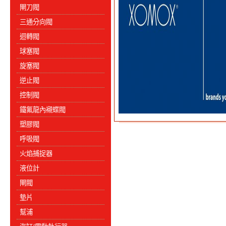
閘刀閥
三通分向閥
迴轉閥
球塞閥
旋塞閥
逆止閥
控制閥
鐵氟龍內襯蝶閥
塑膠閥
呼吸閥
火焰捕捉器
液位計
閘閥
墊片
幫浦