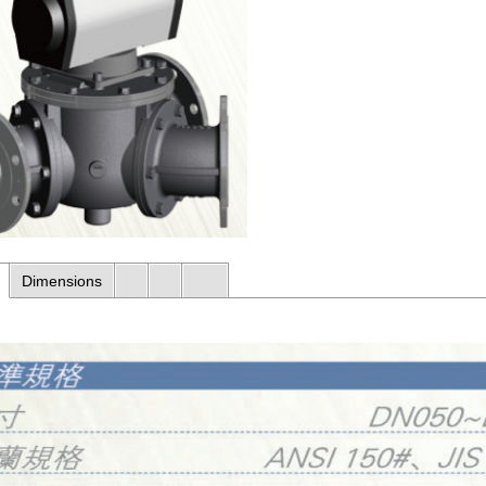
Dimensions