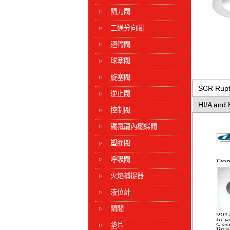
閘刀閥
三通分向閥
迴轉閥
球塞閥
旋塞閥
SCR Rupt
逆止閥
HI/A and 
控制閥
鐵氟龍內襯蝶閥
塑膠閥
呼吸閥
火焰捕捉器
液位計
閘閥
墊片