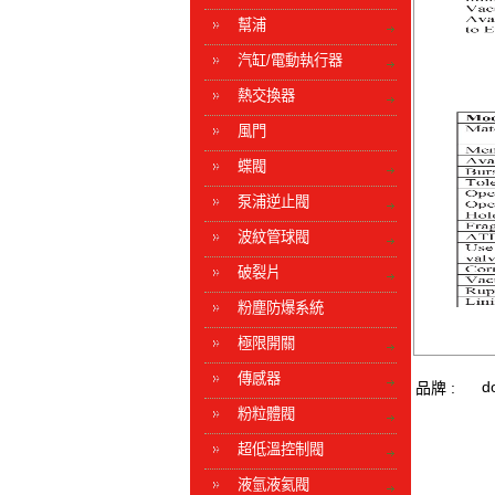
幫浦
汽缸/電動執行器
熱交換器
風門
蝶閥
泵浦逆止閥
波紋管球閥
破裂片
粉塵防爆系統
極限開關
傳感器
d
品牌 :
粉粒體閥
超低溫控制閥
液氫液氦閥