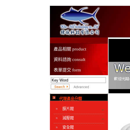
產品相關 product
資料諮詢 consult
表單提交 form
代理產品分類
膜片閥
減壓閥
安全閥