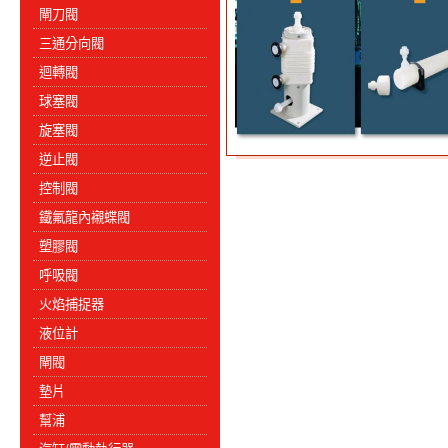
閘刀閥
三通分向閥
迴轉閥
球塞閥
旋塞閥
逆止閥
控制閥
鐵氟龍內襯蝶閥
塑膠閥
呼吸閥
火焰捕捉器
液位計
閘閥
墊片
幫浦