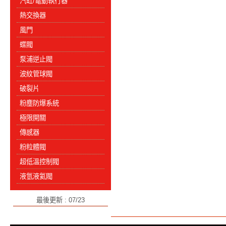
汽缸/電動執行器
熱交換器
風門
蝶閥
泵浦逆止閥
波紋管球閥
破裂片
粉塵防爆系統
極限開關
傳感器
粉粒體閥
超低溫控制閥
液氫液氦閥
最後更新 : 07/23