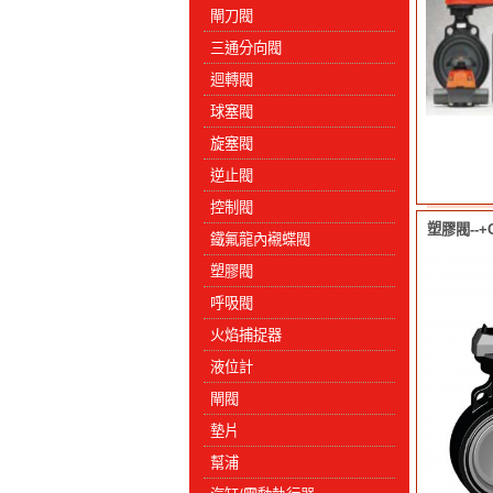
閘刀閥
三通分向閥
迴轉閥
球塞閥
旋塞閥
逆止閥
控制閥
塑膠閥--+GF
鐵氟龍內襯蝶閥
塑膠閥
呼吸閥
火焰捕捉器
液位計
閘閥
墊片
幫浦