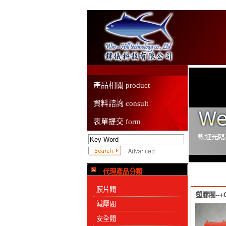
產品相關 product
資料諮詢 consult
表單提交 form
代理產品分類
膜片閥
塑膠閥--+G
減壓閥
安全閥