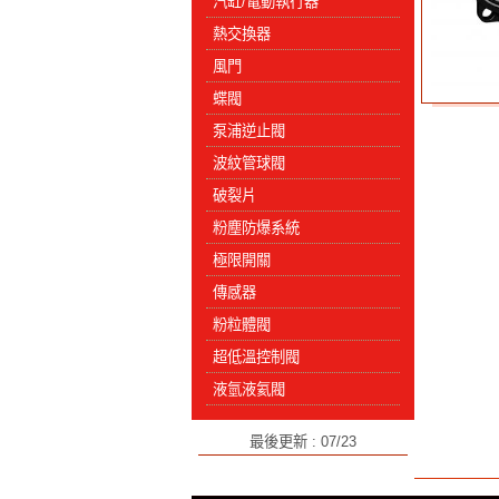
汽缸/電動執行器
熱交換器
風門
蝶閥
泵浦逆止閥
波紋管球閥
破裂片
粉塵防爆系統
極限開關
傳感器
粉粒體閥
超低溫控制閥
液氫液氦閥
最後更新 : 07/23