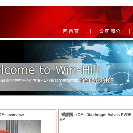
F+ overview
塑膠閥--+GF+ Diaphragm Valves PVDF-
HP