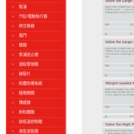
幫浦
汽缸/電動執行器
熱交換器
風門
蝶閥
泵浦逆止閥
波紋管球閥
破裂片
粉塵防爆系統
極限開關
傳感器
粉粒體閥
超低溫控制閥
液氫液氦閥