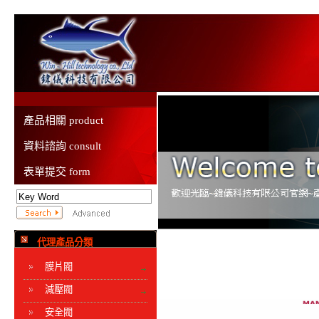
產品相關 product
資料諮詢 consult
表單提交 form
代理產品分類
膜片閥
減壓閥
安全閥