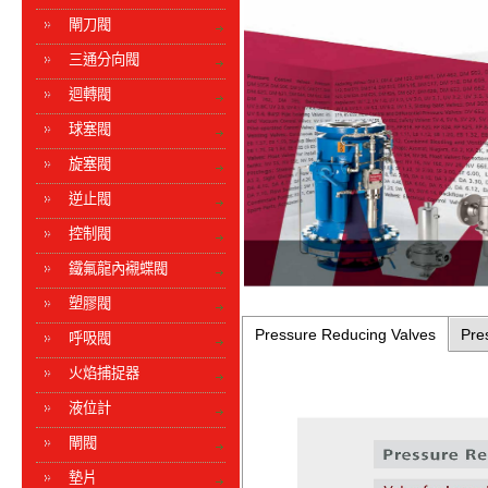
閘刀閥
三通分向閥
迴轉閥
球塞閥
旋塞閥
逆止閥
控制閥
鐵氟龍內襯蝶閥
塑膠閥
Pressure Reducing Valves
Pre
呼吸閥
火焰捕捉器
液位計
閘閥
墊片