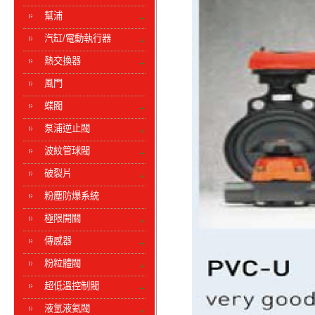
幫浦
汽缸/電動執行器
熱交換器
風門
蝶閥
泵浦逆止閥
波紋管球閥
破裂片
粉塵防爆系統
極限開關
傳感器
粉粒體閥
超低溫控制閥
液氫液氦閥