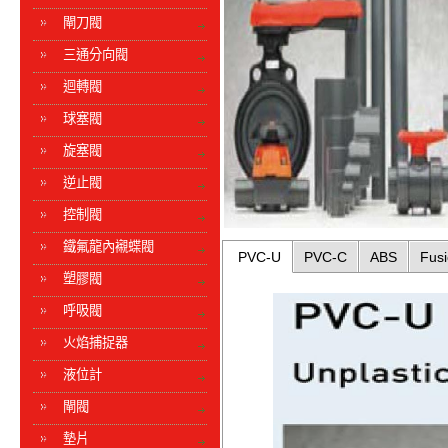
閘刀閥
三通分向閥
迴轉閥
球塞閥
旋塞閥
逆止閥
控制閥
鐵氟龍內襯蝶閥
PVC-U
PVC-C
ABS
Fusi
塑膠閥
呼吸閥
火焰捕捉器
液位計
閘閥
墊片