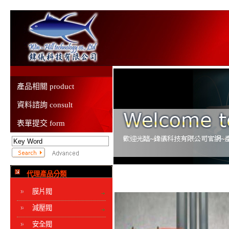
產品相關 product
資料諮詢 consult
表單提交 form
代理產品分類
膜片閥
減壓閥
安全閥