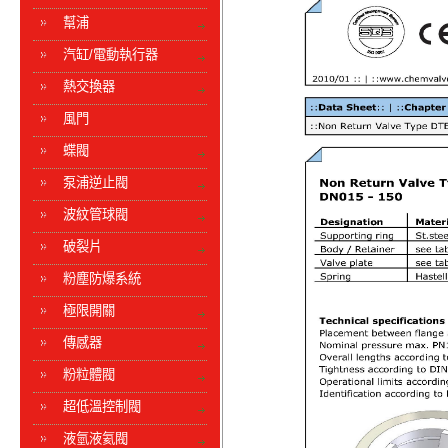
幫浦
汽缸/電動執行器
熱交換器
風門
蝶閥
泵浦逆止閥
波紋管球閥
破裂片
粉塵防爆系統
極限開關
傳感器
粉粒體閥
超低溫控制閥
液氫液氦閥