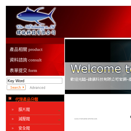
產品相關 product
資料諮詢 consult
表單提交 form
代理產品分類
膜片閥
減壓閥
安全閥