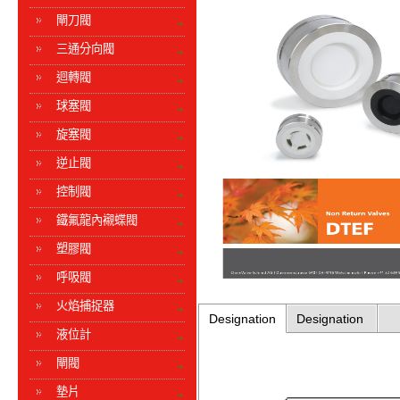
閘刀閥
三通分向閥
迴轉閥
球塞閥
旋塞閥
逆止閥
控制閥
鐵氟龍內襯蝶閥
塑膠閥
呼吸閥
火焰捕捉器
Designation
Designation
液位計
閘閥
墊片