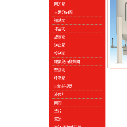
閘刀閥
三通分向閥
迴轉閥
球塞閥
旋塞閥
逆止閥
控制閥
鐵氟龍內襯蝶閥
塑膠閥
呼吸閥
火焰捕捉器
液位計
閘閥
墊片
幫浦