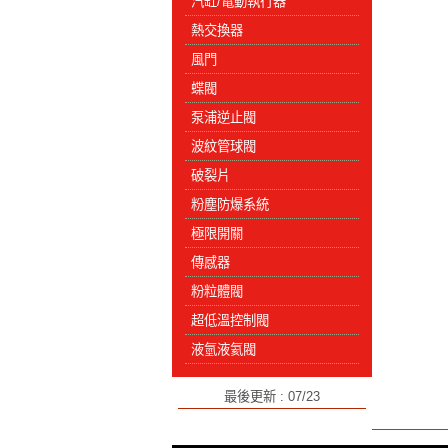
汽缸/電動執行器
熱交換器
風門
蝶閥
泵浦逆止閥
波紋管球閥
破裂片
粉塵防爆系統
極限開關
傳感器
粉粒體閥
超低溫控制閥
液氫液氦閥
最後更新 : 07/23