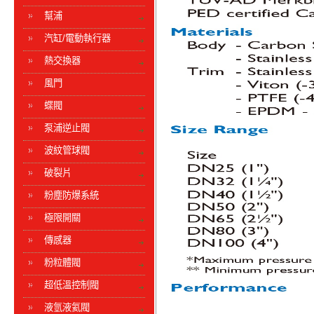
幫浦
汽缸/電動執行器
熱交換器
風門
蝶閥
泵浦逆止閥
波紋管球閥
破裂片
粉塵防爆系統
極限開關
傳感器
粉粒體閥
超低溫控制閥
液氫液氦閥