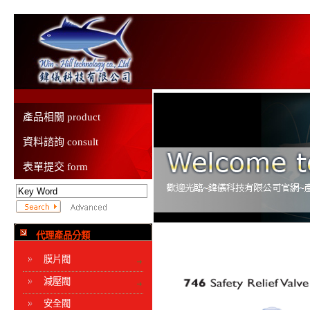
產品相關 product
資料諮詢 consult
表單提交 form
代理產品分類
膜片閥
減壓閥
安全閥