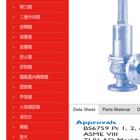
閘刀閥
三通分向閥
迴轉閥
球塞閥
旋塞閥
逆止閥
控制閥
鐵氟龍內襯蝶閥
塑膠閥
呼吸閥
火焰捕捉器
Data Sheet
Parts Material
D
液位計
閘閥
墊片