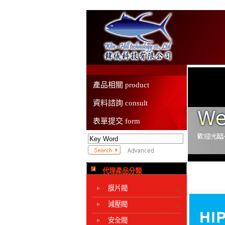
產品相關 product
資料諮詢 consult
表單提交 form
代理產品分類
膜片閥
減壓閥
安全閥