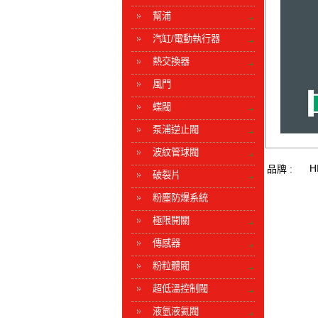
幫浦
汽缸/電動執行器
熱交換器
風門
蝶閥
泵浦逆止閥
波紋管球閥
H
品牌 :
破裂片
粉塵防爆系統
極限開關
傳感器
粉粒體閥
超低溫控制閥
液氫液氦閥