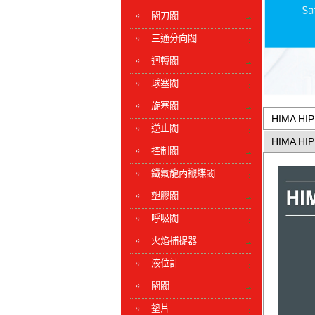
閘刀閥
三通分向閥
迴轉閥
球塞閥
旋塞閥
HIMA HIP
逆止閥
HIMA HIP
控制閥
鐵氟龍內襯蝶閥
塑膠閥
呼吸閥
火焰捕捉器
液位計
閘閥
墊片