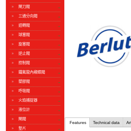
閘刀閥
三通分向閥
迴轉閥
球塞閥
旋塞閥
逆止閥
控制閥
鐵氟龍內襯蝶閥
塑膠閥
呼吸閥
火焰捕捉器
液位計
閘閥
Features
Technical data
Ar
墊片