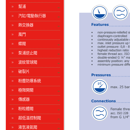
幫浦
汽缸/電動執行器
熱交換器
風門
蝶閥
泵浦逆止閥
波紋管球閥
破裂片
粉塵防爆系統
極限開關
傳感器
粉粒體閥
超低溫控制閥
液氫液氦閥