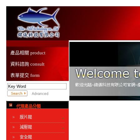
產品相關 product
資料諮詢 consult
表單提交 form
代理產品分類
膜片閥
減壓閥
安全閥